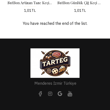
SutBon Artizan Taze Keçi Peyniri Kg
SutBon Günlük Çiğ Keçi Sütü (1Lt)
1,01TL
1,01TL
You have reached the end of the list.
Menderes İzmir Türkiye