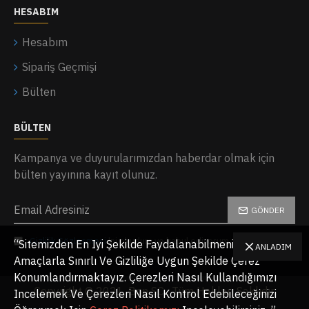
HESABIM
Hesabım
Sipariş Geçmişi
Bülten
BÜLTEN
Kampanya ve duyurularımızdan haberdar olmak için
bülten yayınına kayıt olunuz.
GÖNDER
Gizlilik Sözleşmesi
'ni okudum ve kabul ediyorum.
“Sitemizden En Iyi Şekilde Faydalanabilmeniz Için,
ANLADIM
Amaçlarla Sınırlı Ve Gizliliğe Uygun Şekilde Çerez
Konumlandırmaktayız. Çerezleri Nasıl Kullandığımızı
Copyright © 2021, Bon SC , Tüm Hakları Saklıdır.
Incelemek Ve Çerezleri Nasıl Kontrol Edebileceğinizi