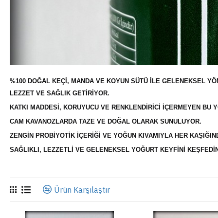
%100 DOĞAL KEÇI, MANDA VE KOYUN SÜTÜ ILE GELENEKSEL YÖ
LEZZET VE SAĞLIK GETIRIYOR.
KATKI MADDESI, KORUYUCU VE RENKLENDIRICI IÇERMEYEN BU 
CAM KAVANOZLARDA TAZE VE DOĞAL OLARAK SUNULUYOR.
ZENGIN PROBIYOTIK IÇERIĞI VE YOĞUN KIVAMIYLA HER KAŞIĞIN
SAĞLIKLI, LEZZETLI VE GELENEKSEL YOĞURT KEYFINI KEŞFEDIN
Ürün Karşılaştır