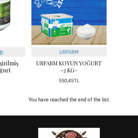
ği
URFARM
şirilmiş
URFARM KOYUN YOĞURT
ğurt
-2 KG-
550,45TL
You have reached the end of the list.