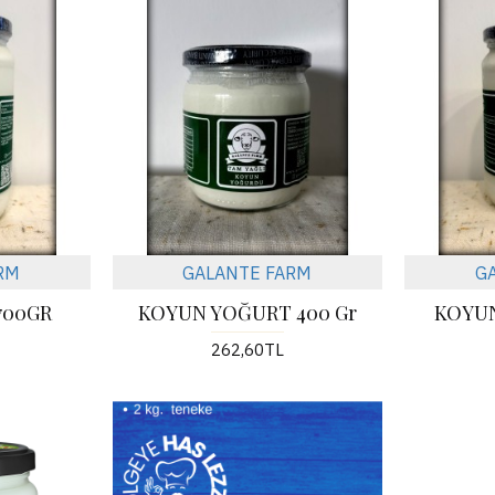
RM
GALANTE FARM
G
700GR
KOYUN YOĞURT 400 Gr
KOYUN
262,60TL