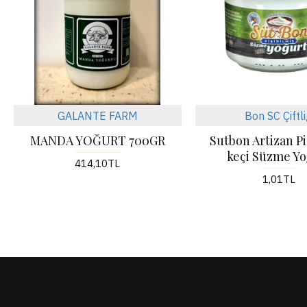
GALANTE FARM
Bon SC Çiftli
MANDA YOĞURT 700GR
Sutbon Artizan Pi
keçi Süzme Yo
414,10TL
1,01TL