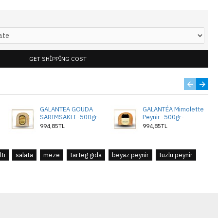
GET SHIPPING COST
GALANTEA GOUDA
GALANTÉA Mimolette
SARIMSAKLI -500gr-
Peynir -500gr-
994,85TL
994,85TL
tı
salata
meze
tarteg gıda
beyaz peynir
tuzlu peynir