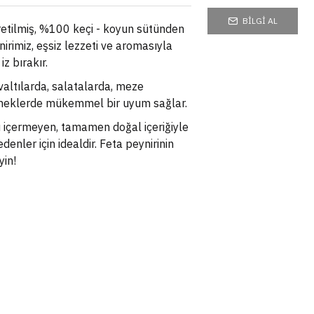
BILGI AL
etilmiş, %100 keçi - koyun sütünden
irimiz, eşsiz lezzeti ve aromasıyla
z bırakır.
valtılarda, salatalarda, meze
emeklerde mükemmel bir uyum sağlar.
 içermeyen, tamamen doğal içeriğiyle
denler için idealdir. Feta peynirinin
yin!