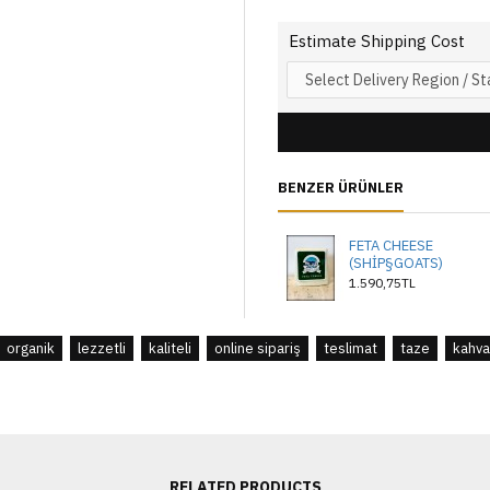
Estimate Shipping Cost
BENZER ÜRÜNLER
FETA CHEESE
(SHİP§GOATS)
1.590,75TL
organik
lezzetli
kaliteli
online sipariş
teslimat
taze
kahval
RELATED PRODUCTS