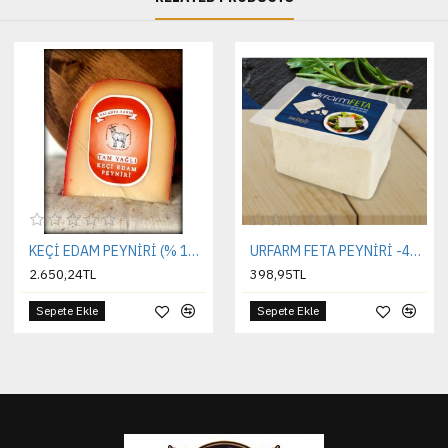
KEÇİ EDAM PEYNİRİ (% 100 keçi sütü)
URFARM FETA PEYNİRİ -400GR-
2.650,24TL
398,95TL
Sepete Ekle
Sepete Ekle