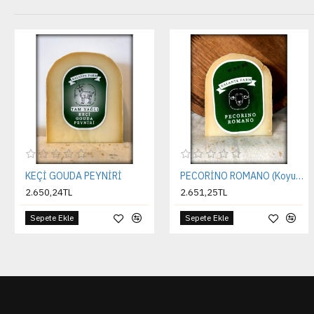
KEÇİ GOUDA PEYNİRİ
PECORİNO ROMANO (Koyun peyniri)
2.650,24TL
2.651,25TL
Sepete Ekle
Sepete Ekle