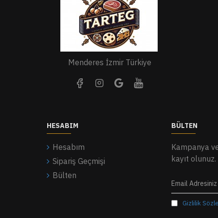
Menderes İzmir Türkiye
HESABIM
BÜLTEN
Hesabım
Kampanya ve 
kayıt olunuz.
Sipariş Geçmişi
Bülten
Gizlilik Söz