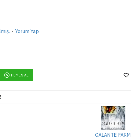
lmış.
-
Yorum Yap
HEMEN AL
2
GALANTE FARM