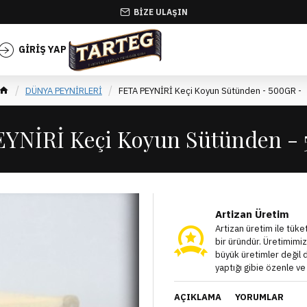
BIZE ULAŞIN
GIRIŞ YAP
KAYIT OL
DÜNYA PEYNİRLERİ
FETA PEYNİRİ Keçi Koyun Sütünden - 500GR -
YNİRİ Keçi Koyun Sütünden -
Artizan Üretim
Artizan üretim ile tüke
bir üründür. Üretimimiz 
büyük üretimler değil d
yaptığı gibie özenle ve
AÇIKLAMA
YORUMLAR