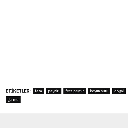
ETIKETLER:
feta
peyniri
feta peynir
koyun sütü
doğal
gurme