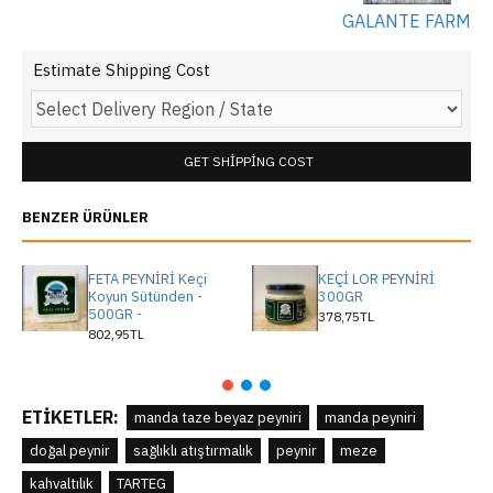
GALANTE FARM
Estimate Shipping Cost
GET SHIPPING COST
BENZER ÜRÜNLER
FETA PEYNİRİ Keçi
KEÇİ LOR PEYNİRİ
Koyun Sütünden -
300GR
500GR -
378,75TL
802,95TL
ETIKETLER:
manda taze beyaz peyniri
manda peyniri
doğal peynir
sağlıklı atıştırmalık
peynir
meze
kahvaltılık
TARTEG