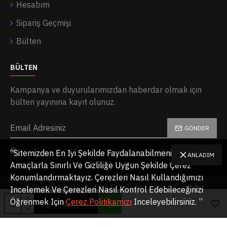
Hesabım
Sipariş Geçmişi
Bülten
BÜLTEN
Kampanya ve duyurularımızdan haberdar olmak için
bülten yayınına kayıt olunuz.
GÖNDER
Gizlilik Sözleşmesi
'ni okudum ve kabul ediyorum.
“Sitemizden En Iyi Şekilde Faydalanabilmeniz Için,
ANLADIM
Amaçlarla Sınırlı Ve Gizliliğe Uygun Şekilde Çerez
Konumlandırmaktayız. Çerezleri Nasıl Kullandığımızı
Copyright © 2021, Bon SC , Tüm Hakları Saklıdır.
Incelemek Ve Çerezleri Nasıl Kontrol Edebileceğinizi
Öğrenmek Için
Çerez Politikamızı
Inceleyebilirsiniz. ”
SEPETE EKLE