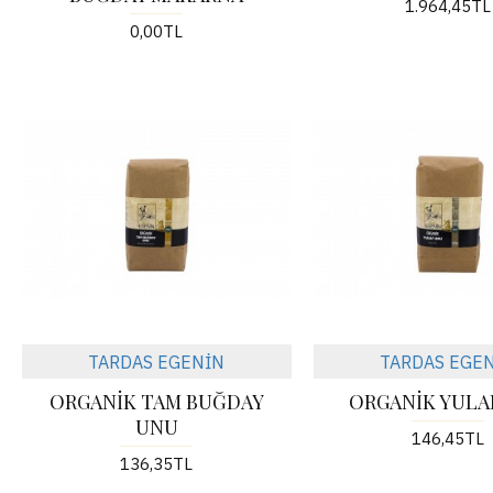
1.964,45TL
0,00TL
TARDAS EGENİN
TARDAS EGE
ORGANİK TAM BUĞDAY
ORGANİK YULA
UNU
146,45TL
136,35TL