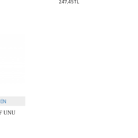
247,45TL
NİN
F UNU