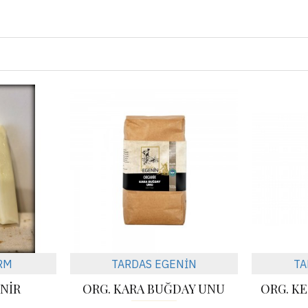
RM
TARDAS EGENİN
TA
YNİR
ORG. KARA BUĞDAY UNU
ORG. K