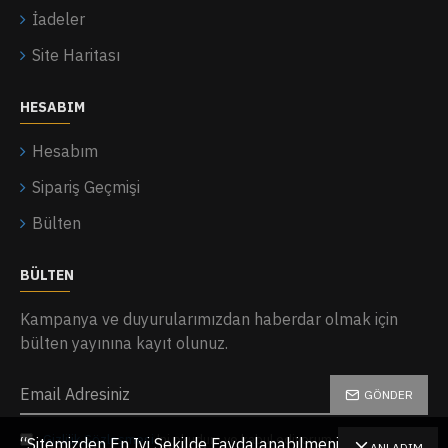
İadeler
Site Haritası
HESABIM
Hesabım
Sipariş Geçmişi
Bülten
BÜLTEN
Kampanya ve duyurularımızdan haberdar olmak için
bülten yayınına kayıt olunuz.
GÖNDER
Gizlilik Sözleşmesi
'ni okudum ve kabul ediyorum.
“Sitemizden En Iyi Şekilde Faydalanabilmeniz Için,
ANLADIM